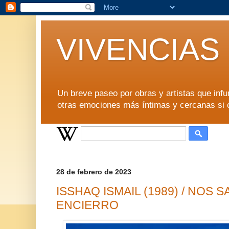
VIVENCIAS
Un breve paseo por obras y artistas que inf
otras emociones más íntimas y cercanas si 
28 de febrero de 2023
ISSHAQ ISMAIL (1989) / NOS
ENCIERRO